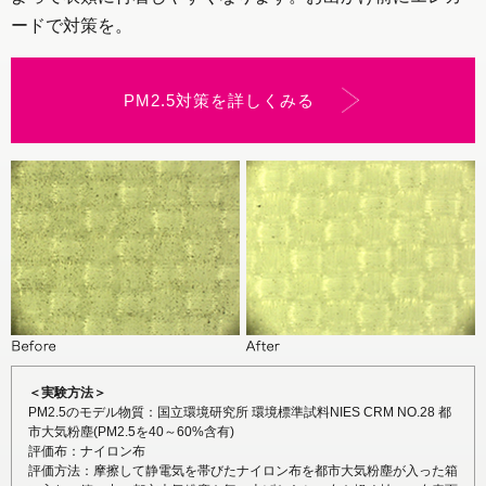
ードで対策を。
PM2.5対策を詳しくみる
＜実験方法＞
PM2.5のモデル物質：国立環境研究所 環境標準試料NIES CRM NO.28 都
市大気粉塵(PM2.5を40～60%含有)
評価布：ナイロン布
評価方法：摩擦して静電気を帯びたナイロン布を都市大気粉塵が入った箱