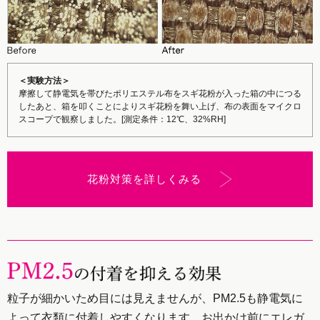
＜実験方法＞
摩擦して静電気を帯びたポリエステル布をスギ花粉が入った箱の中につる
したあと、箱を叩くことによりスギ花粉を舞い上げ、布の表面をマイクロ
スコープで観察しました。[測定条件：12℃、32%RH]
花粉対策を詳しくみる
粒子が細かいため目には見えませんが、PM2.5も静電気に
よって衣類に付着しやすくなります。お出かけ前にエレガ